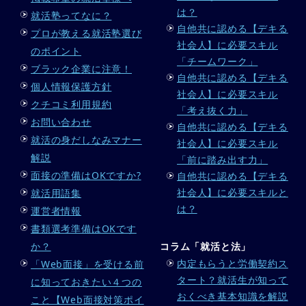
は？
就活塾ってなに？
自他共に認める【デキる
プロが教える就活塾選び
社会人】に必要スキル
のポイント
「チームワーク」
ブラック企業に注意！
自他共に認める【デキる
個人情報保護方針
社会人】に必要スキル
クチコミ利用規約
「考え抜く力」
お問い合わせ
自他共に認める【デキる
就活の身だしなみマナー
社会人】に必要スキル
解説
「前に踏み出す力」
面接の準備はOKですか?
自他共に認める【デキる
社会人】に必要スキルと
就活用語集
は？
運営者情報
書類選考準備はOKです
か？
コラム「就活と法」
内定もらうと労働契約ス
「Web面接」を受ける前
タート？就活生が知って
に知っておきたい４つの
おくべき基本知識を解説
こと【Web面接対策ポイ