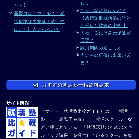
します
ント】
こんな就活塾はヤバイ
新型コロナウイルスで就
【悪徳詐欺就活塾の巧妙
活環境は大波乱！就活生
な手口と被害の実態 】
はどう対応すべきか？
入社するには身元保証が
必要？
試用期間の過ごし方
内定中の研修は出席が必
要？
おすすめ就活塾一括資料請求
サイト情報
当サイト（就活塾比較ガイド）は、「就活
塾」、「就職予備校」、「就活スクール」な
どと呼ばれている、「就職活動のためのスキ
ルアップ講座」を提供しているスクールを集