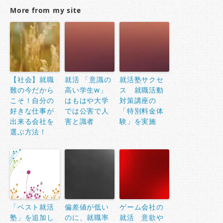
More from my site
【社会】就職
就活 「意識の
就活塾サクセ
難の今だから
高い学生w」
ス 就職活動
こそ！自分の
はもはや大学
対策講座の
好きな仕事が
では公害で人
「特別料金体
出来る会社を
害と識者
験」を実施
選ぶ方法！
「ベスト就活
偏差値が低い
ゲーム会社の
塾」を追加し
のに、就職率
就活 意欲や