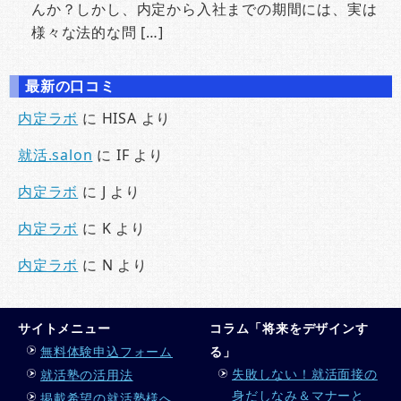
んか？しかし、内定から入社までの期間には、実は
様々な法的な問 […]
最新の口コミ
内定ラボ
に
HISA
より
就活.salon
に
IF
より
内定ラボ
に
J
より
内定ラボ
に
K
より
内定ラボ
に
N
より
サイトメニュー
コラム「将来をデザインす
無料体験申込フォーム
る」
失敗しない！就活面接の
就活塾の活用法
身だしなみ＆マナーと
掲載希望の就活塾様へ