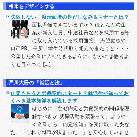
将来をデザインする
失敗しない！就活面接の身だしなみ＆マナーとは？
面接準備できていますか？ ほとんどの企
業が新入社員、中途社員などを採用する際
に取り入れている採用面接。 志望動機や
自己PR、長所、学生時代取り組んできたこと・・・
希望した企業に入社できるように、なかには他者よ
りも目立つこ […]
戸川大冊の「就活と法」
内定もらうと労働契約スタート？就活生が知ってお
くべき基本知識を解説します
はじめに―なぜ内定と労働契約の関係を理
解すべきか 就職活動を頑張って、ようや
く企業から「内定通知」を受け取ったあな
た。「これで就職が決まった！」と安心していませ