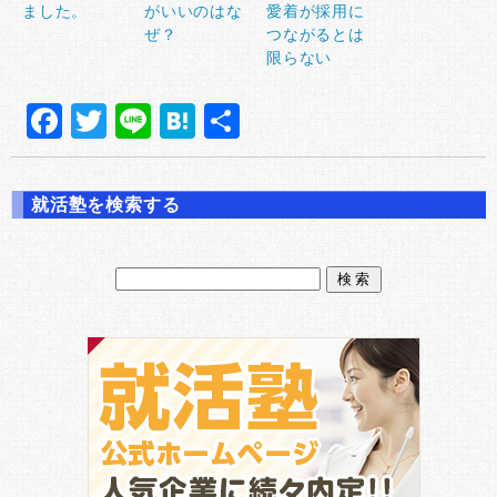
ました。
がいいのはな
愛着が採用に
ぜ？
つながるとは
限らない
F
T
Li
H
共
a
w
n
at
有
c
it
e
e
就活塾を検索する
e
te
n
b
r
a
o
o
k