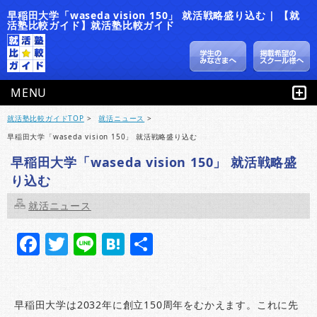
早稲田大学「waseda vision 150」 就活戦略盛り込む | 【就
活塾比較ガイド】就活塾比較ガイド
MENU
就活塾比較ガイドTOP
>
就活ニュース
>
早稲田大学「waseda vision 150」 就活戦略盛り込む
早稲田大学「waseda vision 150」 就活戦略盛
り込む
就活ニュース
F
T
Li
H
共
a
w
n
at
有
c
it
e
e
e
te
n
早稲田大学は2032年に創立150周年をむかえます。これに先