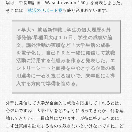
駆け、中長期計画「Waseda vision 150」を発表しました。
b
r
a
そこには、
就活のサポート案
も盛り込まれています。
o
o
＜早大＞ 就活新作戦…学生の個人履歴を外
k
部発信/早稲田大は１５日、学生の成績や論
文、課外活動の実績など「大学生活の成果」
を電子化し、自己ＰＲと一緒に発信して就職
活動に活用する仕組みを作ると発表した。エ
ントリーシートと面接を中心とする企業の採
用選考に一石を投じる狙いで、来年度にも導
入する方向で準備を進める。
外部に発信して大学が全面的に就活を応援してくれるとは、
心強いですね。大学生活をどのように送ってきたか、何を勉
強してきたか、一目瞭然になります。期待に答えるために、
まずは実績を証明するものを残さないといけないですね。ど