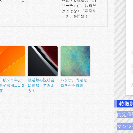
ス
に
を食べる就活の「肉
リーチ」が、お肉だ
けではなく「寿司リ
ーチ」を開始！
日航＞３年ぶ
就活塾の説明会
パソナ、内定ゼ
新卒採用…１３
に参加してみよ
ロ学生を特訓
度
う！
特徴
内定保
マンツ