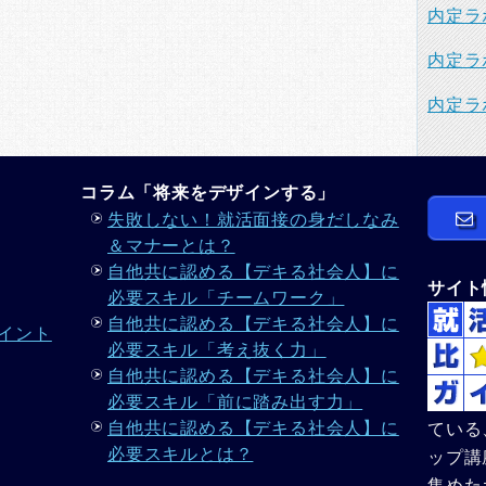
内定ラ
内定ラ
内定ラ
コラム「将来をデザインする」
失敗しない！就活面接の身だしなみ
＆マナーとは？
自他共に認める【デキる社会人】に
サイト
必要スキル「チームワーク」
自他共に認める【デキる社会人】に
イント
必要スキル「考え抜く力」
自他共に認める【デキる社会人】に
必要スキル「前に踏み出す力」
自他共に認める【デキる社会人】に
ている
必要スキルとは？
ップ講
集めた