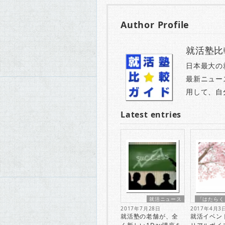
Author Profile
就活塾比
日本最大の
最新ニュー
用して、自
Latest entries
就活ニュース
「はたらく
2017年7月28日
2017年4月3
就活塾の老舗が、全
就活イベン