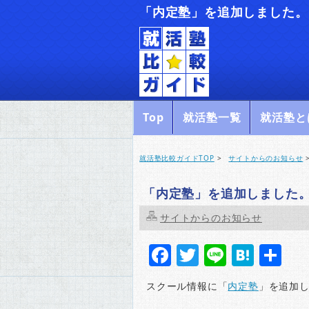
「内定塾」を追加しました。
Top
就活塾一覧
就活塾と
就活塾比較ガイドTOP
>
サイトからのお知らせ
「内定塾」を追加しました
サイトからのお知らせ
Facebook
Twitter
Line
Hate
共
有
スクール情報に「
内定塾
」を追加