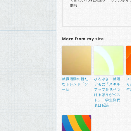
く新しい1Day講座を
リアルボイ
開設
More from my site
就職活動の新た
ひろゆき、就活
＜
なトレンド「ソ
デモに「スキル
り
ー活」
アップを見せつ
年
けるほうがベス
ト」 学生側代
表は反論