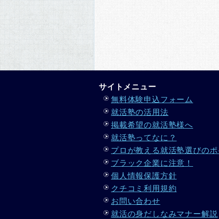
サイトメニュー
無料体験申込フォーム
就活塾の活用法
掲載希望の就活塾様へ
就活塾ってなに？
プロが教える就活塾選びのポ
ブラック企業に注意！
個人情報保護方針
クチコミ利用規約
お問い合わせ
就活の身だしなみマナー解説