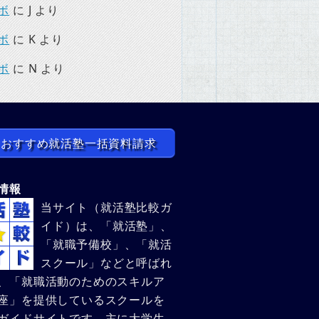
ボ
に
J
より
ボ
に
K
より
ボ
に
N
より
おすすめ就活塾一括資料請求
情報
当サイト（就活塾比較ガ
イド）は、「就活塾」、
「就職予備校」、「就活
スクール」などと呼ばれ
、「就職活動のためのスキルア
座」を提供しているスクールを
ガイドサイトです。主に大学生