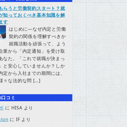
もらうと労働契約スタート？就
が知っておくべき基本知識を解
ます
はじめに―なぜ内定と労働
契約の関係を理解すべきか
就職活動を頑張って、よう
企業から「内定通知」を受け取
あなた。「これで就職が決まっ
」と安心していませんか？しか
内定から入社までの期間には、
様々な法的な問 […]
の口コミ
ボ
に
HISA
より
lon
に
IF
より