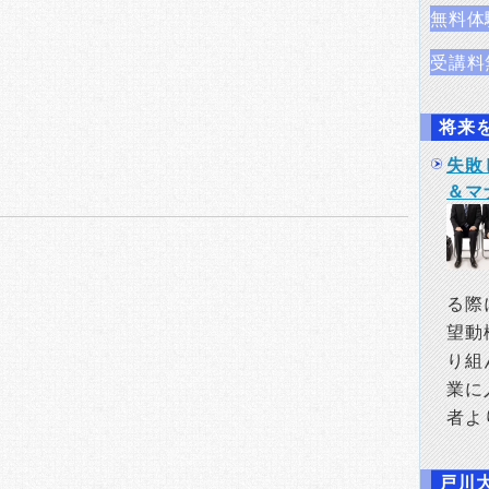
無料体
受講料
将来
na
失敗
＆マ
る際
望動
り組
業に
者よ
戸川