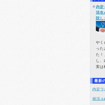
内定
活生
説し
やく
った
た！
し、
実は
最新
内定ラ
就活.sa