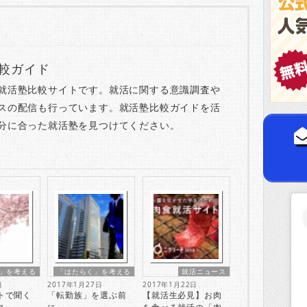
較ガイド
就活塾比較サイトです。就活に関する意識調査や
スの配信も行っています。就活塾比較ガイドを活
分に合った就活塾を見つけてください。
」を考える
「はたらく」を考える
就活ニュース
日
2017年1月27日
2017年1月22日
トで聞く
「転勤族」を選ぶ前
【就活生必見】お肉