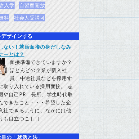
験入学
自習室開放
無料
社会人受講可
をデザインする
しない！就活面接の身だしなみ
ナーとは？
面接準備できていますか？
ほとんどの企業が新入社
員、中途社員などを採用す
に取り入れている採用面接。 志
機や自己PR、長所、学生時代取
んできたこと・・・希望した企
入社できるように、なかには他
りも目立つこ […]
大冊の「就活と法」