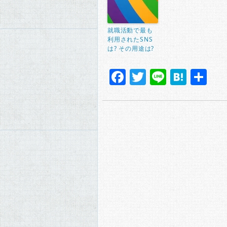
就職活動で最も
利用されたSNS
は? その用途は?
Facebook
Twitter
Line
Hate
共
有