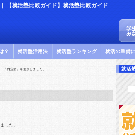
 | 【就活塾比較ガイド】就活塾比較ガイド
は？
就活塾活用法
就活塾ランキング
就活の準備
就活
>
「内定塾」を追加しました。
。
na
しました。