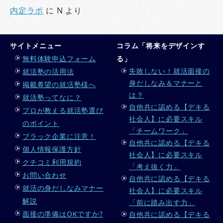
内定ラボ
に
N
より
サイトメニュー
コラム「将来をデザインす
無料体験申込フォーム
る」
失敗しない！就活面接の
就活塾の活用法
身だしなみ＆マナーと
掲載希望の就活塾様へ
は？
就活塾ってなに？
自他共に認める【デキる
プロが教える就活塾選び
社会人】に必要スキル
のポイント
「チームワーク」
ブラック企業に注意！
自他共に認める【デキる
個人情報保護方針
社会人】に必要スキル
クチコミ利用規約
「考え抜く力」
お問い合わせ
自他共に認める【デキる
就活の身だしなみマナー
社会人】に必要スキル
解説
「前に踏み出す力」
面接の準備はOKですか?
自他共に認める【デキる