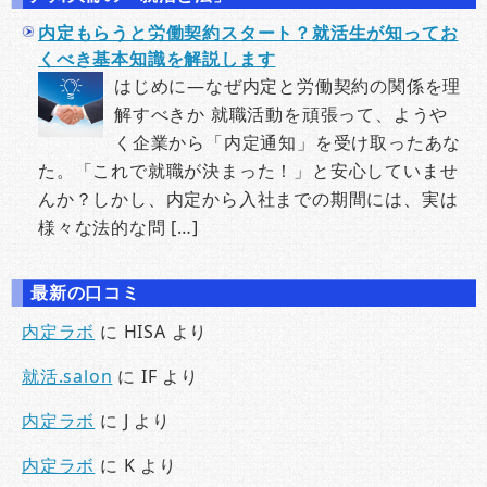
内定もらうと労働契約スタート？就活生が知ってお
くべき基本知識を解説します
はじめに―なぜ内定と労働契約の関係を理
解すべきか 就職活動を頑張って、ようや
く企業から「内定通知」を受け取ったあな
た。「これで就職が決まった！」と安心していませ
んか？しかし、内定から入社までの期間には、実は
様々な法的な問 […]
最新の口コミ
内定ラボ
に
HISA
より
就活.salon
に
IF
より
内定ラボ
に
J
より
内定ラボ
に
K
より