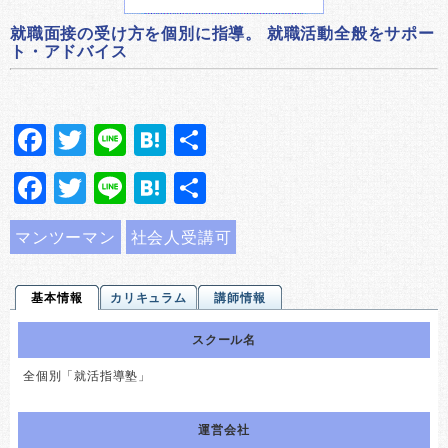
就職面接の受け方を個別に指導。 就職活動全般をサポー
ト・アドバイス
Facebook
Twitter
Line
Hatena
共
有
Facebook
Twitter
Line
Hatena
共
有
マンツーマン
社会人受講可
基本情報
カリキュラム
講師情報
スクール名
全個別「就活指導塾」
運営会社