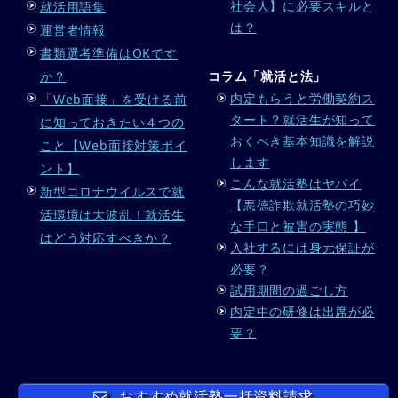
社会人】に必要スキルと
就活用語集
は？
運営者情報
書類選考準備はOKです
か？
コラム「就活と法」
内定もらうと労働契約ス
「Web面接」を受ける前
タート？就活生が知って
に知っておきたい４つの
おくべき基本知識を解説
こと【Web面接対策ポイ
します
ント】
こんな就活塾はヤバイ
新型コロナウイルスで就
【悪徳詐欺就活塾の巧妙
活環境は大波乱！就活生
な手口と被害の実態 】
はどう対応すべきか？
入社するには身元保証が
必要？
試用期間の過ごし方
内定中の研修は出席が必
要？
おすすめ就活塾一括資料請求