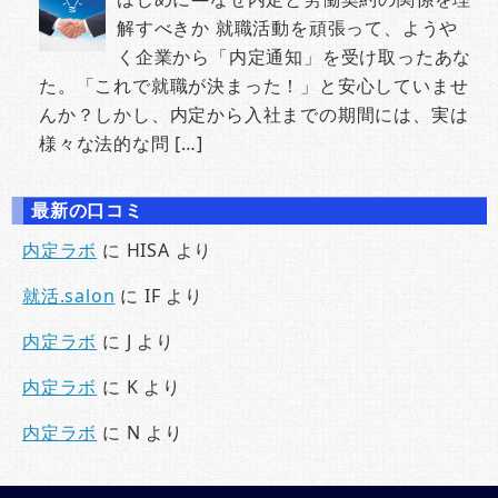
解すべきか 就職活動を頑張って、ようや
く企業から「内定通知」を受け取ったあな
た。「これで就職が決まった！」と安心していませ
んか？しかし、内定から入社までの期間には、実は
様々な法的な問 […]
最新の口コミ
内定ラボ
に
HISA
より
就活.salon
に
IF
より
内定ラボ
に
J
より
内定ラボ
に
K
より
内定ラボ
に
N
より