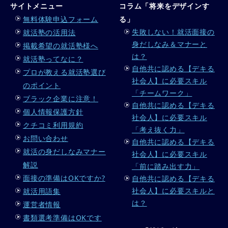
サイトメニュー
コラム「将来をデザインす
無料体験申込フォーム
る」
失敗しない！就活面接の
就活塾の活用法
身だしなみ＆マナーと
掲載希望の就活塾様へ
は？
就活塾ってなに？
自他共に認める【デキる
プロが教える就活塾選び
社会人】に必要スキル
のポイント
「チームワーク」
ブラック企業に注意！
自他共に認める【デキる
個人情報保護方針
社会人】に必要スキル
クチコミ利用規約
「考え抜く力」
お問い合わせ
自他共に認める【デキる
就活の身だしなみマナー
社会人】に必要スキル
解説
「前に踏み出す力」
面接の準備はOKですか?
自他共に認める【デキる
社会人】に必要スキルと
就活用語集
は？
運営者情報
書類選考準備はOKです