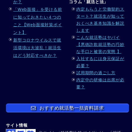
か？
コラム「就活と法」
内定もらうと労働契約ス
「Web面接」を受ける前
タート？就活生が知って
に知っておきたい４つの
おくべき基本知識を解説
こと【Web面接対策ポイ
します
ント】
こんな就活塾はヤバイ
新型コロナウイルスで就
【悪徳詐欺就活塾の巧妙
活環境は大波乱！就活生
な手口と被害の実態 】
はどう対応すべきか？
入社するには身元保証が
必要？
試用期間の過ごし方
内定中の研修は出席が必
要？
おすすめ就活塾一括資料請求
サイト情報