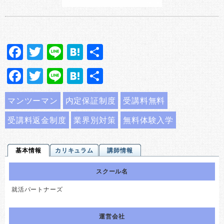
Facebook
Twitter
Line
Hatena
共
有
Facebook
Twitter
Line
Hatena
共
有
マンツーマン
内定保証制度
受講料無料
受講料返金制度
業界別対策
無料体験入学
基本情報
カリキュラム
講師情報
スクール名
就活パートナーズ
運営会社