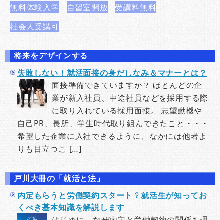
無料体験入学
自習室開放
受講料無料
社会人受講可
将来をデザインする
失敗しない！就活面接の身だしなみ＆マナーとは？
面接準備できていますか？ ほとんどの企
業が新入社員、中途社員などを採用する際
に取り入れている採用面接。 志望動機や
自己PR、長所、学生時代取り組んできたこと・・・
希望した企業に入社できるように、なかには他者よ
りも目立つこ […]
戸川大冊の「就活と法」
内定もらうと労働契約スタート？就活生が知ってお
くべき基本知識を解説します
はじめに―なぜ内定と労働契約の関係を理