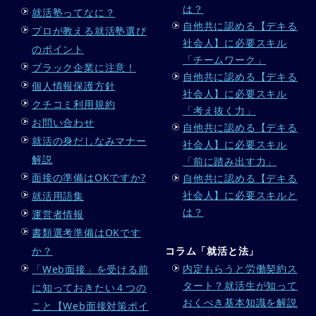
は？
就活塾ってなに？
自他共に認める【デキる
プロが教える就活塾選び
社会人】に必要スキル
のポイント
「チームワーク」
ブラック企業に注意！
自他共に認める【デキる
個人情報保護方針
社会人】に必要スキル
クチコミ利用規約
「考え抜く力」
お問い合わせ
自他共に認める【デキる
就活の身だしなみマナー
社会人】に必要スキル
解説
「前に踏み出す力」
面接の準備はOKですか?
自他共に認める【デキる
社会人】に必要スキルと
就活用語集
は？
運営者情報
書類選考準備はOKです
か？
コラム「就活と法」
内定もらうと労働契約ス
「Web面接」を受ける前
タート？就活生が知って
に知っておきたい４つの
おくべき基本知識を解説
こと【Web面接対策ポイ