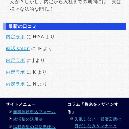
んか？しかし、内定から入社までの期間には、実は
様々な法的な問 […]
最新の口コミ
内定ラボ
に
HISA
より
就活.salon
に
IF
より
内定ラボ
に
J
より
内定ラボ
に
K
より
内定ラボ
に
N
より
サイトメニュー
コラム「将来をデザインす
無料体験申込フォーム
る」
失敗しない！就活面接の
就活塾の活用法
身だしなみ＆マナーと
掲載希望の就活塾様へ