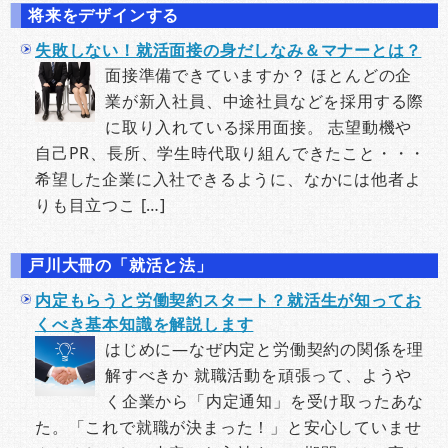
将来をデザインする
失敗しない！就活面接の身だしなみ＆マナーとは？
面接準備できていますか？ ほとんどの企
業が新入社員、中途社員などを採用する際
に取り入れている採用面接。 志望動機や
自己PR、長所、学生時代取り組んできたこと・・・
希望した企業に入社できるように、なかには他者よ
りも目立つこ […]
戸川大冊の「就活と法」
内定もらうと労働契約スタート？就活生が知ってお
くべき基本知識を解説します
はじめに―なぜ内定と労働契約の関係を理
解すべきか 就職活動を頑張って、ようや
く企業から「内定通知」を受け取ったあな
た。「これで就職が決まった！」と安心していませ