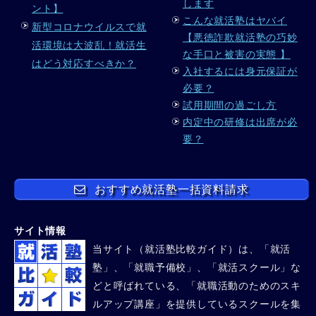
します
ント】
こんな就活塾はヤバイ
新型コロナウイルスで就
【悪徳詐欺就活塾の巧妙
活環境は大波乱！就活生
な手口と被害の実態 】
はどう対応すべきか？
入社するには身元保証が
必要？
試用期間の過ごし方
内定中の研修は出席が必
要？
おすすめ就活塾一括資料請求
サイト情報
当サイト（就活塾比較ガイド）は、「就活
塾」、「就職予備校」、「就活スクール」な
どと呼ばれている、「就職活動のためのスキ
ルアップ講座」を提供しているスクールを集