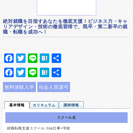
絶対就職を目指すあなたを徹底支援！ビジネス力・キャ
リアデザイン・技術の徹底習得で、既卒・第二新卒の就
職・転職を成功へ！
Facebook
Twitter
Line
Hatena
共
有
Facebook
Twitter
Line
Hatena
共
有
無料体験入学
社会人受講可
基本情報
カリキュラム
講師情報
スクール名
就職転職支援スクール noa仕事×学校